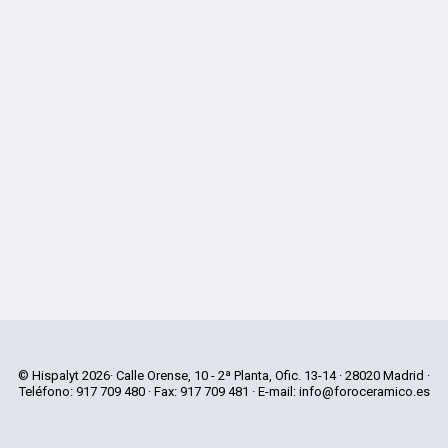
© Hispalyt 2026
· Calle Orense, 10 - 2ª Planta, Ofic. 13-14
· 28020 Madrid
·
Teléfono: 917 709 480 · Fax: 917 709 481
· E-mail:
info@foroceramico.es