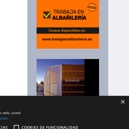
×
io web, usted
ación
CIAS
COOKIES DE FUNCIONALIDAD