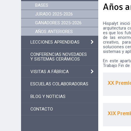
Años a
BASES
JURADO 2025-2026
GANADORES 2025-2026
Hispalyt inic
arquitectura 
AÑOS ANTERIORES
es que los fu
de las enorme
creativo, par
LECCIONES APRENDIDAS
soluciones cer
sistemas y apl
CONFERENCIAS NOVEDADES
Y SISTEMAS CERÁMICOS
En este apart
Trabajo Fin de
VISITAS A FÁBRICA
XX Premio
ESCUELAS COLABORADORAS
BLOG Y NOTICIAS
CONTACTO
XIX Premi