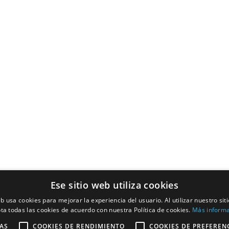
Ese sitio web utiliza cookies
eb usa cookies para mejorar la experiencia del usuario. Al utilizar nuestro sit
ta todas las cookies de acuerdo con nuestra Política de cookies.
Más inform
AS
COOKIES DE RENDIMIENTO
COOKIES DE PREFEREN