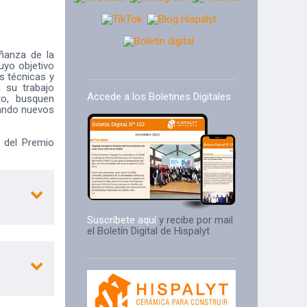
eñanza de la
cuyo objetivo
s técnicas y
 su trabajo
Accede a los Boletines Digitales
to, busquen
lando nuevos
 del Premio
Suscríbete aquí
y recibe por mail
el Boletín Digital de Hispalyt