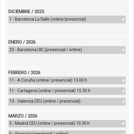
Vídeo jornada
Fuenlabrada, Madrid
Programa
DICIEMBRE / 2025
Vídeo jornada
Ponente:
Israel Alba
1 - Barcelona La Salle (online/presencial)
Ponencias
Lugar:
ETSA Sevilla
Programa
Ponencia
Temática:
Rigour meets sensitivity.
Vídeo jornada
Timeliness meets resonance
Ponencias
ENERO / 2026
Ponente:
DIIR
23 - Barcelona UIC (presencial / online)
Ponencia
Lugar:
ETSA Barcelona La Salle
Programa
Temática:
La percepción de la
Vídeo jornada
materia
Ponencias
FEBRERO / 2026
Ponente:
Harquitectes
11 - A Coruña (online/ presencial) 13.00 h
Ponencia
Lugar:
ETSA Barcelona UIC
Programa
Temática:
Sede Cruz Roja en
11 - Cartagena (online / presencial) 15.30 h
Vídeo jornada
Fuenlabrada, Madrid
Temática:
Atmósferas y ladrillos
13 - Valencia CEU (online / presencial)
Ponencias
Ponente:
Israel Alba
cerámicos
Temática:
Tierra y geometría:
Ponencia
Lugar:
ETSA A Coruña
Ponente:
Alventosa Morell Arquitectos
MARZO / 2026
cerámica como envolvente viva en
Programa
Lugar:
ETSA Cartagena
Ingles
3 - Madrid CEU (online / presencial) 10.30 h
Vídeo jornada
Programa
Ponente:
AGi architects
Ponencias
Temática:
Tierra y geometría:
6 - Segovia (presencial / online)