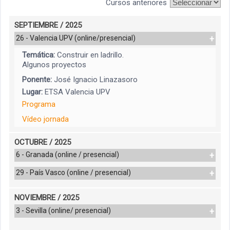
Cursos anteriores
SEPTIEMBRE / 2025
26 - Valencia UPV (online/presencial)
Temática:
Construir en ladrillo.
Algunos proyectos
Ponente:
José Ignacio Linazasoro
Lugar:
ETSA Valencia UPV
Programa
Vídeo jornada
OCTUBRE / 2025
6 - Granada (online / presencial)
Temática:
Cerámica y Arquitectura:
29 - País Vasco (online / presencial)
proyectar desde el sur
Temática:
Atmósferas y ladrillos
Ponente:
AF6 Arquitectura. Esther López
NOVIEMBRE / 2025
cerámicos
Lugar:
ETSA Granada
3 - Sevilla (online/ presencial)
Ponente:
Alventosa Morell Arquitectos
Programa
Lugar:
ETSA País Vasco
Temática:
Sede Cruz Roja en