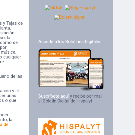
s y Tejas de
lanta,
islación
so, la
Accede a los Boletines Digitales
sí como de
 por
, música,
o cualquier
re
uario de las
ación y el
cer unas
Suscríbete aquí
y recibe por mail
dos o que
el Boletín Digital de Hispalyt
poder
nto, la
ca de