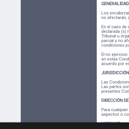
GENERALIDAD
Los encabezam
no afectarán, 
En el caso de 
declarada (s) n
Tribunal u órg
parcial y no a
condiciones pa
El no ejercici
en estas Condi
acuerdo por es
JURISDICCIÓN
Las Condicione
Las partes som
presentes Cond
DIRECCIÓN D
Para cualquier
aspectos o con
HISPALYT
CIF G-285408