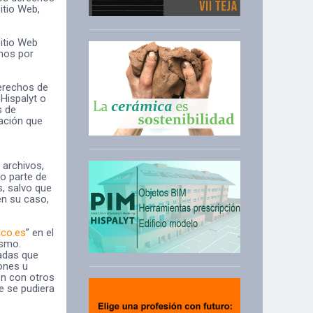
itio Web,
Sitio Web
chos por
derechos de
 Hispalyt o
s de
cación que
 archivos,
 o parte de
s, salvo que
en su caso,
co.es
” en el
ismo.
vadas que
ones u
ón con otros
e se pudiera