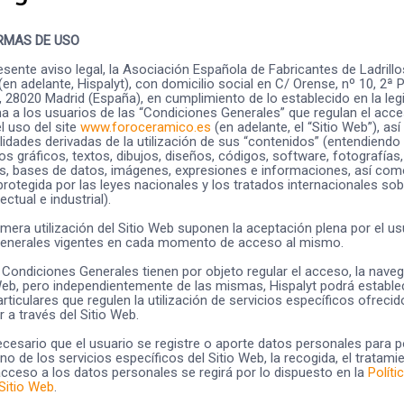
RMAS DE USO
esente aviso legal, la Asociación Española de Fabricantes de Ladrillo
(en adelante, Hispalyt), con domicilio social en C/ Orense, nº 10, 2ª P
, 28020 Madrid (España), en cumplimiento de lo establecido en la leg
ma a los usuarios de las “Condiciones Generales” que regulan el acce
l uso del site
www.foroceramico.es
(en adelante, el “Sitio Web”), a
lidades derivadas de la utilización de sus “contenidos” (entendiendo
los gráficos, textos, dibujos, diseños, códigos, software, fotografías
s, bases de datos, imágenes, expresiones e informaciones, así com
protegida por las leyes nacionales y los tratados internacionales sob
ectual e industrial).
 mera utilización del Sitio Web suponen la aceptación plena por el us
enerales vigentes en cada momento de acceso al mismo.
Condiciones Generales tienen por objeto regular el acceso, la naveg
Web, pero independientemente de las mismas, Hispalyt podrá estable
rticulares que regulen la utilización de servicios específicos ofreci
r a través del Sitio Web.
esario que el usuario se registre o aporte datos personales para 
o de los servicios específicos del Sitio Web, la recogida, el tratamie
acceso a los datos personales se regirá por lo dispuesto en la
Políti
 Sitio Web
.