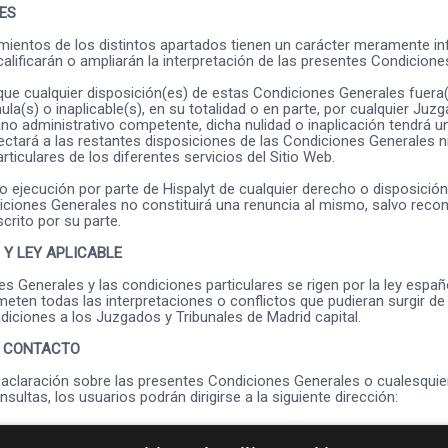
ES
ientos de los distintos apartados tienen un carácter meramente in
calificarán o ampliarán la interpretación de las presentes Condicione
que cualquier disposición(es) de estas Condiciones Generales fuera
ula(s) o inaplicable(s), en su totalidad o en parte, por cualquier Juzg
ano administrativo competente, dicha nulidad o inaplicación tendrá u
fectará a las restantes disposiciones de las Condiciones Generales ni
rticulares de los diferentes servicios del Sitio Web.
o o ejecución por parte de Hispalyt de cualquier derecho o disposició
ciones Generales no constituirá una renuncia al mismo, salvo reco
crito por su parte.
 Y LEY APLICABLE
s Generales y las condiciones particulares se rigen por la ley españo
eten todas las interpretaciones o conflictos que pudieran surgir de
iciones a los Juzgados y Tribunales de Madrid capital.
E CONTACTO
 aclaración sobre las presentes Condiciones Generales o cualesquie
sultas, los usuarios podrán dirigirse a la siguiente dirección:
96