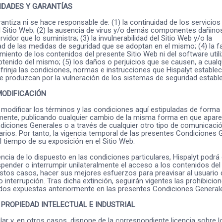
IDADES Y GARANTÍAS
rantiza ni se hace responsable de: (1) la continuidad de los servicios
 Sitio Web; (2) la ausencia de virus y/o demás componentes dañinos 
vidor que lo suministra; (3) la invulnerabilidad del Sitio Web y/o la
ad de las medidas de seguridad que se adoptan en el mismo; (4) la fa
dimiento de los contenidos del presente Sitio Web ni del software util
obtenido del mismo; (5) los daños o perjuicios que se causen, a cualq
frinja las condiciones, normas e instrucciones que Hispalyt establece
 produzcan por la vulneración de los sistemas de seguridad establ
MODIFICACIÓN
 modificar los términos y las condiciones aquí estipuladas de forma u
lmente, publicando cualquier cambio de la misma forma en que apare
iciones Generales o a través de cualquier otro tipo de comunicaci
suarios. Por tanto, la vigencia temporal de las presentes Condiciones
l tiempo de su exposición en el Sitio Web.
cia de lo dispuesto en las condiciones particulares, Hispalyt podrá 
pender o interrumpir unilateralmente el acceso a los contenidos del 
stos casos, hacer sus mejores esfuerzos para preavisar al usuario 
 interrupción. Tras dicha extinción, seguirán vigentes las prohibicio
idos expuestas anteriormente en las presentes Condiciones General
 PROPIEDAD INTELECTUAL E INDUSTRIAL
tular y, en otros casos, dispone de la correspondiente licencia sobre