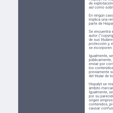
de explotación
así como sobre
En ningún caso
implica una re
parte de Hispal
Se encuentra e
autor ("copyri
de sus titular
protección y, 
se incorporen.
Igualmente, se 
públicamente, 
enviar por corr
los contenidos
previamente se
del titular de
Hispalyt se re
ámbito mercant
Igualmente, se
por su parecid
origen empresa
contenidos, pr
causar confusi