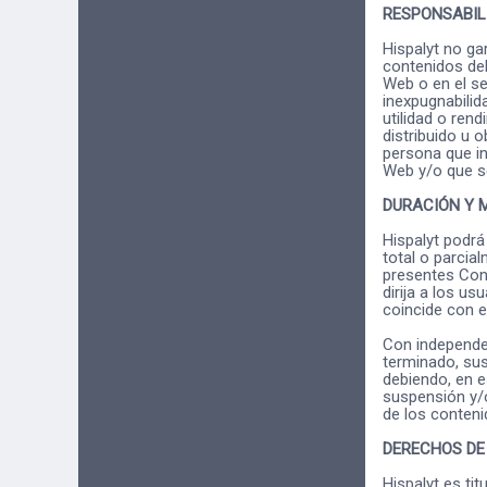
RESPONSABIL
Hispalyt no ga
contenidos del
Web o en el ser
inexpugnabilid
utilidad o ren
distribuido u 
persona que in
Web y/o que se
DURACIÓN Y 
Hispalyt podrá
total o parcia
presentes Cond
dirija a los u
coincide con e
Con independen
terminado, sus
debiendo, en e
suspensión y/o
de los conten
DERECHOS DE
Hispalyt es ti