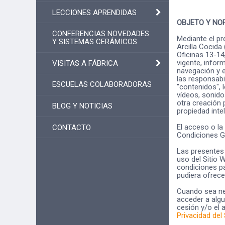
LECCIONES APRENDIDAS
OBJETO Y NO
CONFERENCIAS NOVEDADES
Mediante el pr
Y SISTEMAS CERÁMICOS
Arcilla Cocida 
Oficinas 13-14
vigente, infor
VISITAS A FÁBRICA
navegación y e
las responsabi
ESCUELAS COLABORADORAS
"contenidos", 
vídeos, sonido
otra creación 
BLOG Y NOTICIAS
propiedad intel
El acceso o la
CONTACTO
Condiciones G
Las presentes 
uso del Sitio 
condiciones pa
pudiera ofrece
Cuando sea nec
acceder a algun
cesión y/o el 
Privacidad del