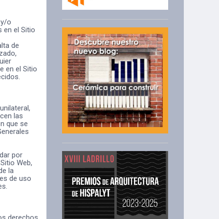
 y/o
en el Sitio
lta de
izado,
uier
 en el Sitio
ecidos.
nilateral,
cen las
ón que se
 Generales
dar por
Sitio Web,
de la
nes de uso
es.
 los derechos