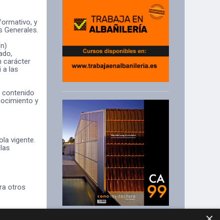
formativo, y
s Generales.
(n)
ado,
n carácter
 a las
n contenido
nocimiento y
la vigente.
 las
ra otros
×