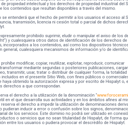
 de propiedad intelectual y los derechos de propiedad industrial del S
 los contenidos que resultan disponibles a través del mismo.
 se entenderá que el hecho de permitir a los usuarios el acceso al 
nuncia, transmisión, licencia ni cesión total o parcial de dichos dere
yt.
xpresamente prohibido suprimir, eludir o manipular el aviso de los 
ght") y cualesquiera otros datos de identificación de los derechos de
es, incorporados a los contenidos, así como los dispositivos técnico
en general, cualesquiera mecanismos de información y/o de identifi
prohíbe modificar, copiar, reutilizar, explotar, reproducir, comunicar
transformar mediante segundas o posteriores publicaciones, cargar
eo, transmitir, usar, tratar o distribuir de cualquier forma, la totalidad
 incluidos en el presente Sitio Web, con fines públicos o comerciale
 haya obtenido la autorización expresa y por escrito de Hispalyt o, 
 los derechos a que correspondan.
serva el derecho a la utilización de la denominación "
www.forocerami
il en el que desarrolla sus actividades y en los ámbitos afines al m
 reserva el derecho a impedir la utilización de denominaciones deri
o pudieran inducir a error o confusión sobre los signos, denominaci
rial de los servicios. Este dominio no podrá ser utilizado en conexi
oductos o servicios que no sean titularidad de Hispalyt, de forma qu
ón entre los usuarios o pudiera provocar el descrédito de Hispalyt.